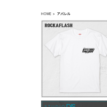
HOME
アパレル
ROCKAFLASH Official Tshirt - 
(MUSTANG TATTOO) Design
¥3,500