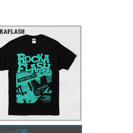
CKAFLASH Official Tshirt 2023 /
黒
¥3,500