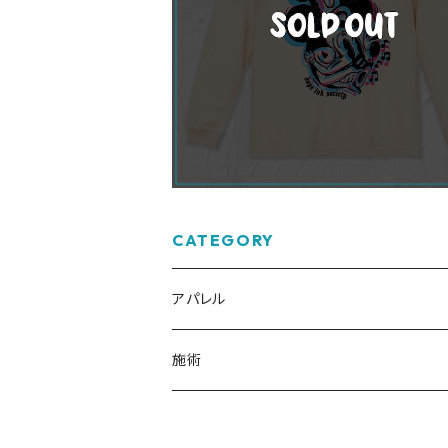
【受注】Lady Mouse 長袖Tシャツ / 
ージナチュラル
¥4,500
CATEGORY
アパレル
Tシャツ
施術
長袖Tシャツ
予約金